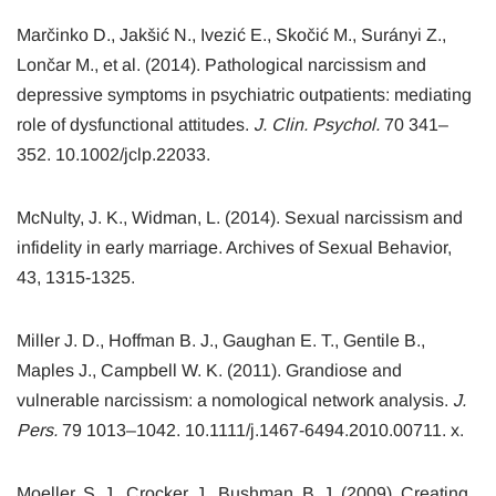
Marčinko D., Jakšić N., Ivezić E., Skočić M., Surányi Z.,
Lončar M., et al. (2014). Pathological narcissism and
depressive symptoms in psychiatric outpatients: mediating
role of dysfunctional attitudes.
J. Clin. Psychol.
70 341–
352. 10.1002/jclp.22033.
McNulty, J. K., Widman, L. (2014). Sexual narcissism and
infidelity in early marriage. Archives of Sexual Behavior,
43, 1315-1325.
Miller J. D., Hoffman B. J., Gaughan E. T., Gentile B.,
Maples J., Campbell W. K. (2011). Grandiose and
vulnerable narcissism: a nomological network analysis.
J.
Pers.
79 1013–1042. 10.1111/j.1467-6494.2010.00711. x.
Moeller, S. J., Crocker, J., Bushman, B. J. (2009). Creating